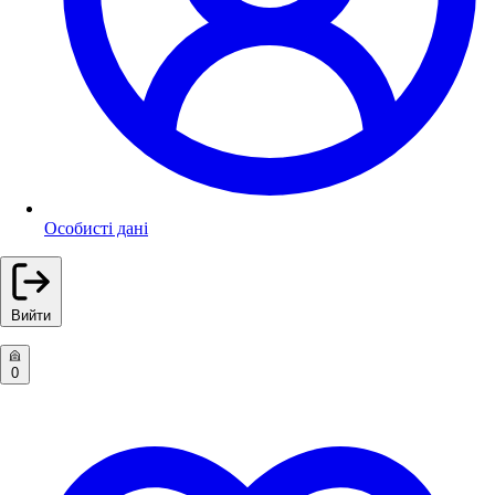
Особисті дані
Вийти
0