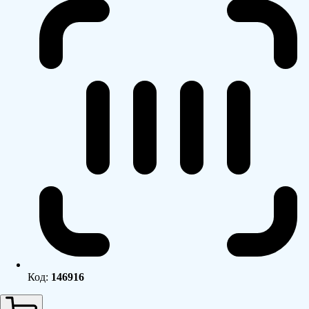
Код:
146916