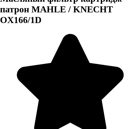
патрон MAHLE / KNECHT
OX166/1D