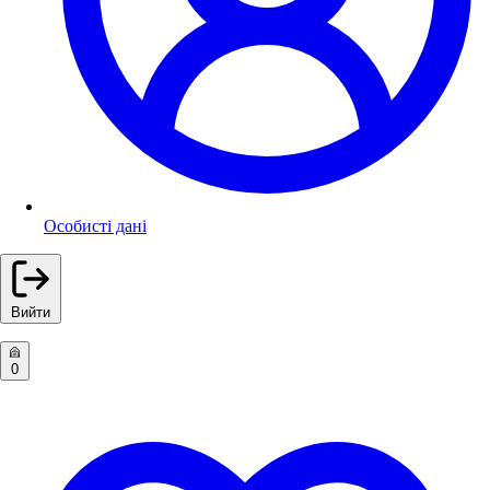
Особисті дані
Вийти
0