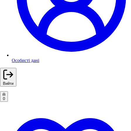
Особисті дані
Вийти
0