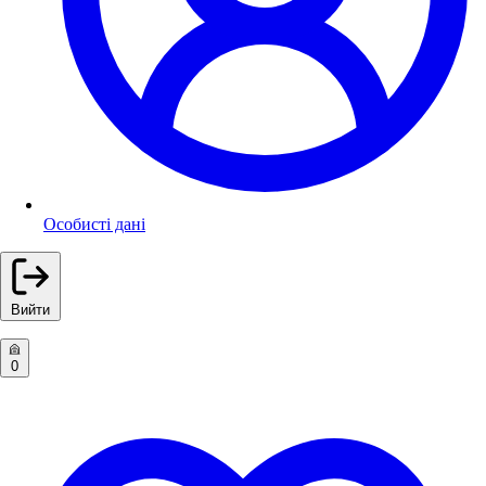
Особисті дані
Вийти
0