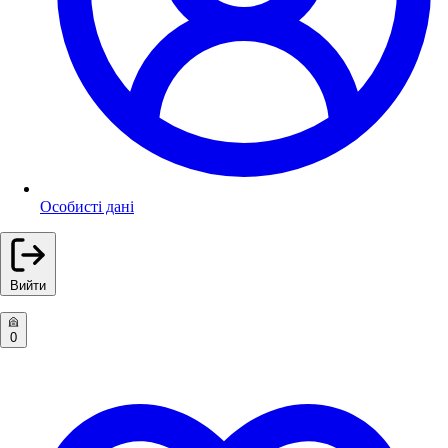
Особисті дані
Вийти
0