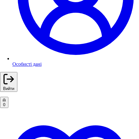
Особисті дані
Вийти
0