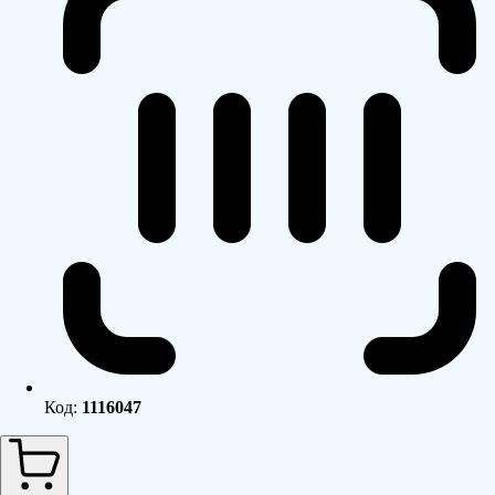
Код:
1116047