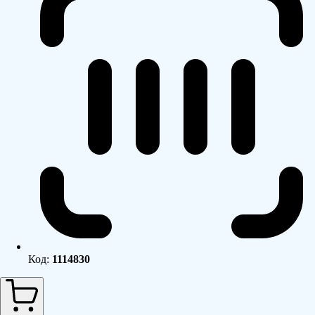
Код:
1114830