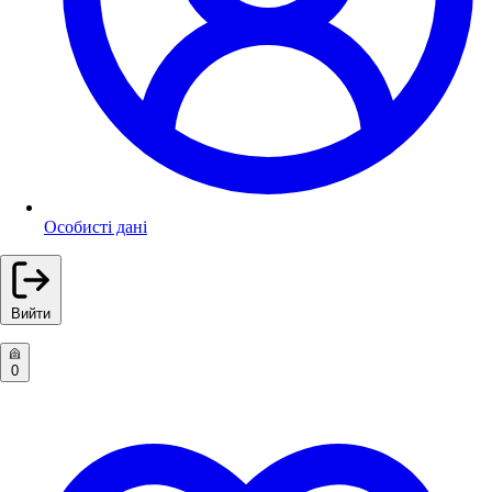
Особисті дані
Вийти
0