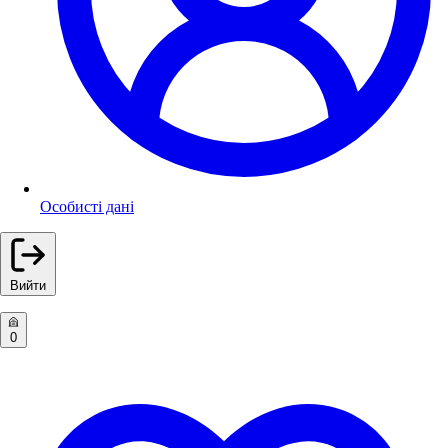
Особисті дані
Вийти
0