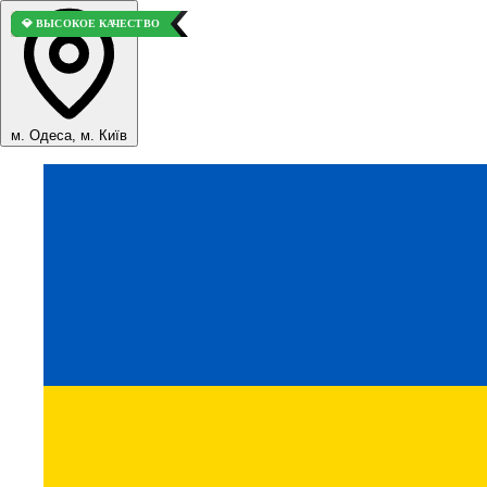
🏆 ЛУЧШИЙ ВАРИАНТ
⭐ ВЫБОР ПОКУПАТЕЛЕЙ
💎 ВЫСОКОЕ КАЧЕСТВО
м. Одеса, м. Київ