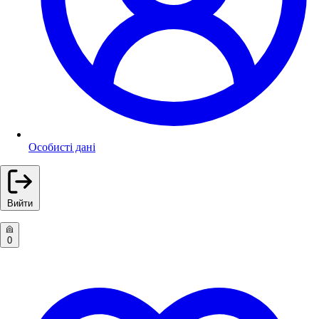
Особисті дані
Вийти
0