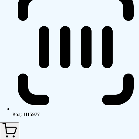
Код:
1115977