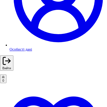
Особисті дані
Вийти
0