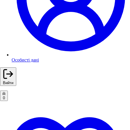
Особисті дані
Вийти
0