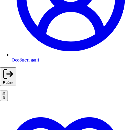
Особисті дані
Вийти
0