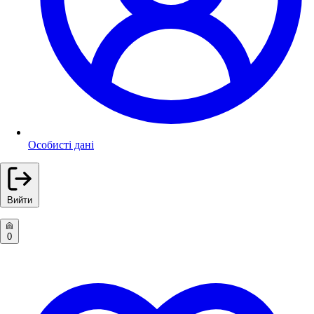
Особисті дані
Вийти
0