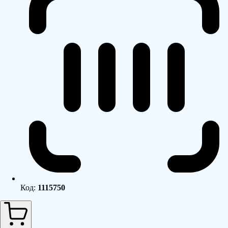
Код:
1115750