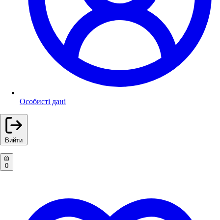
Особисті дані
Вийти
0